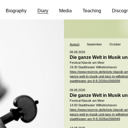
Biography
Diary
Media
Teaching
Discog
August
September
October
08.08.2026
Die ganze Welt in Musik u
Festival Klassik am Meer
19:30 Stadttheater Wilhelmshaven
https://www.reservix.de/tickets-klassik-a
ganze-welt-in-musik-und-tanz-in-wilhelm
stadttheater-am-8-8-2026/e2566009
09.08.2026
Die ganze Welt in Musik u
Festival Klassik am Meer
14:00 Stadttheater Wilhelmshaven
https://www.reservix.de/tickets-klassik-a
ganze-welt-in-musik-und-tanz-in-wilhelm
stadttheater-am-9-8-2026/e2566949