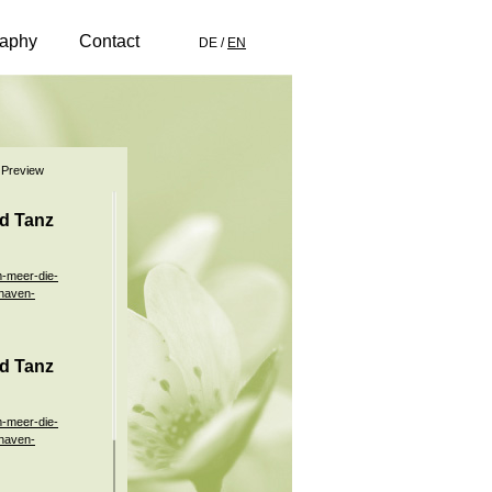
raphy
Contact
DE
/
EN
Preview
nd Tanz
m-meer-die-
shaven-
nd Tanz
m-meer-die-
shaven-